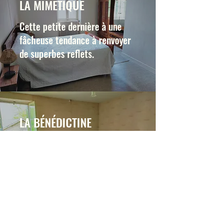
LA MIMÉTIQUE
Cette petite dernière à une
fâcheuse tendance à renvoyer
de superbes reflets.
LA BÉNÉDICTINE
D'un naturel plus discret, elle
brille cependant par sa vue et
son ouverture qui lui confère
cette aura calme et paisible.