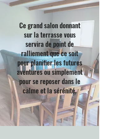
Ce grand salon donnant
sur la terrasse vous
servira de point de
ralliement que ce soit
pour planifier les futures
aventures ou simplement
pour se reposer dans le
calme et la sérénité.